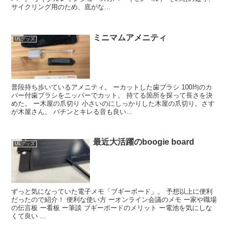
サイクリング用のため、底がな...
ミニマムアメニティ
ULグッズ
普段持ち歩いているアメニティ。 ーカットした歯ブラシ 100均のカ
バー付歯ブラシをニッパーでカット。 持てる箇所を探って長さを決
めた。 ー木屋の爪切り 小さいのにしっかりした木屋の爪切り。さす
が木屋さん。 パチンとキレる音も良い...
最近大活躍のboogie board
ULグッズ
ずっと気になっていた電子メモ「ブギーボード」。 予想以上に便利
だったので紹介！ 便利な使い方 ーオンライン会議のメモ ー家や職場
の伝言板 ー看板 ー筆談 ブギーボードのメリット ー電池を気にしな
くて良い ...