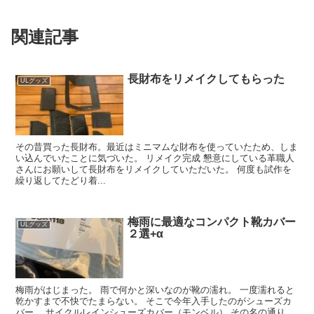
関連記事
長財布をリメイクしてもらった
ULグッズ
その昔買った長財布。最近はミニマムな財布を使っていたため、しま
い込んでいたことに気づいた。 リメイク完成 懇意にしている革職人
さんにお願いして長財布をリメイクしていただいた。 何度も試作を
繰り返してたどり着...
梅雨に最適なコンパクト靴カバー
ULグッズ
２選+α
梅雨がはじまった。 雨で何かと深いなのが靴の濡れ。 一度濡れると
乾かすまで不快でたまらない。 そこで今年入手したのがシューズカ
バー。 サイクルレインシューズカバー（モンベル） その名の通り、