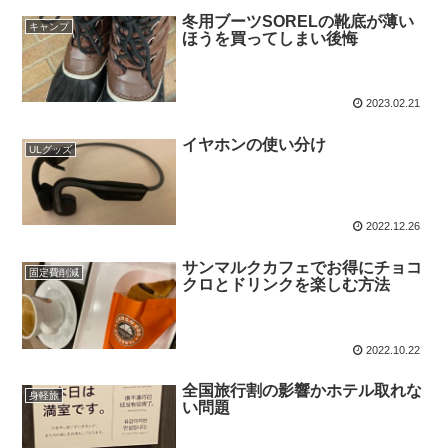
冬用ブーツSORELの靴底が薄い
キャンプ
ほうを買ってしまい後悔
2023.02.21
イヤホンの使い分け
ULグッズ
2022.12.26
サンマルクカフェでお得にチョコ
固定費削減
クロとドリンクを楽しむ方法
2022.10.22
全国旅行割の影響かホテル取れな
身軽旅
い問題