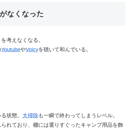
がなくなった
とを考えなくなる。
の
Youtube
や
Voicy
を聴いて和んでいる。
。
いる状態。
大掃除
も一瞬で終わってしまうレベル。
れられており、棚には選りすぐったキャンプ用品を飾