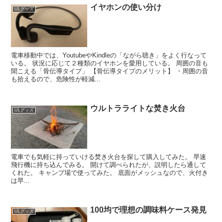
イヤホンの使い分け
ULグッズ
電車移動中では、YoutubeやKindleの「ながら聴き」をよく行なって
いる。 状況に応じて２種類のイヤホンを愛用している。 周囲の音も
聞こえる「骨伝導タイプ」 【骨伝導タイプのメリット】 ・周囲の音
も拾えるので、危険性が軽減...
ウルトラライトな焚き火台
ULグッズ
電車でも気軽に持っていける焚き火台を探して購入してみた。 早速
飛行機に持ち込んでみる。 開けて調べられたが、説明したら通して
くれた。 キャンプ場で使ってみた。 底面がメッシュなので、火付き
は早...
100均で理想の調味料ケース発見
ULグッズ