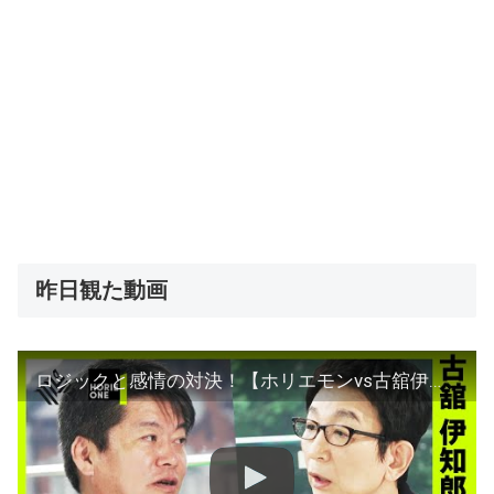
昨日観た動画
ロジックと感情の対決！【ホリエモンvs古舘伊知郎】最新ニュース解説で報ステの激論再び!?