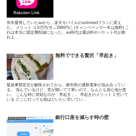
長年愛用していたauから、楽天モバイルのunlimitedプランに変え
た。 メリット -1.6万円/月→2980円に (キャンペーンで一年は無料) こ
れは本当に固定費削減になった。au時代は通話料やパケット代が膨
れ上...
無料でできる贅沢「早起き」
固定費削減
緊急事態宣言が解除されてから、都市部の通勤電車が混み合ってい
る。 混んでいるけど、窓が開いてて寒いので、なんとも居心地が悪
い。 こんな時に有効なのが「早起き」。 早起きのメリット 1.空いて
いる どこに行っても朝はだいたい空いてい...
銀行口座を減らす時の壁
ミニマリズム