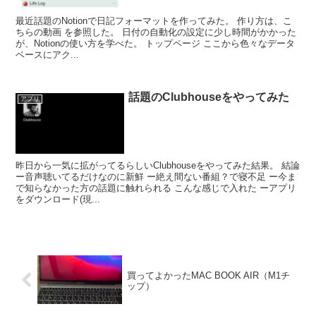
最近話題のNotionで日記フォーマットを作ってみた。 作り方は、こ
ちらの動画 を参照した。 日付の自動化の設定に少し時間がかかった
が、Notionの使い方を学べた。 トップページ ここから色々なデータ
ベースにアク...
話題のClubhouseをやってみた
アプリ
昨日から一気に拡がってるらしいClubhouseをやってみた結果。 結論
ー音声聴いてるだけなのに新鮮 ー絶え間ない番組？で寝不足 ー今ま
で知らなかった方の話題に触れられる こんな感じで入れた ーアプリ
をダウンロード(現...
買ってよかったMAC BOOK AIR（M1チ
ップ）