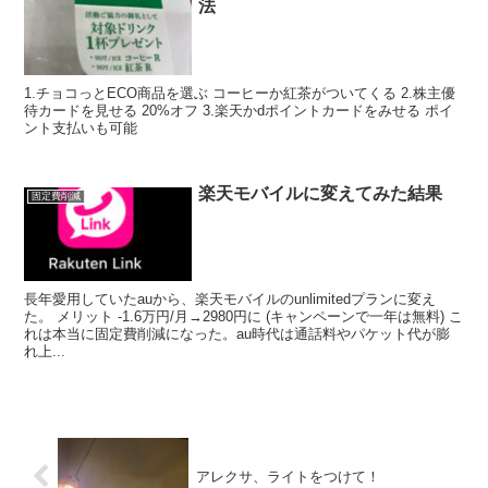
法
1.チョコっとECO商品を選ぶ コーヒーか紅茶がついてくる 2.株主優
待カードを見せる 20%オフ 3.楽天かdポイントカードをみせる ポイ
ント支払いも可能
楽天モバイルに変えてみた結果
固定費削減
長年愛用していたauから、楽天モバイルのunlimitedプランに変え
た。 メリット -1.6万円/月→2980円に (キャンペーンで一年は無料) こ
れは本当に固定費削減になった。au時代は通話料やパケット代が膨
れ上...
アレクサ、ライトをつけて！