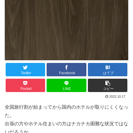
Twitter
Facebook
はてブ
Pocket
LINE
コピー
2022.10.17
全国旅行割が始まってから国内のホテルが取りにくくなっ
た。
出張の方やホテル住まいの方はナカナカ困難な状況ではな
いだろうか。