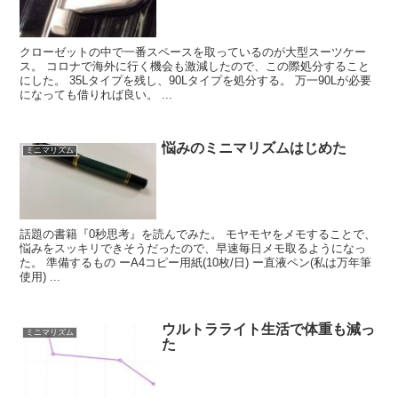
クローゼットの中で一番スペースを取っているのが大型スーツケー
ス。 コロナで海外に行く機会も激減したので、この際処分すること
にした。 35Lタイプを残し、90Lタイプを処分する。 万一90Lが必要
になっても借りれば良い。 ...
悩みのミニマリズムはじめた
ミニマリズム
話題の書籍『0秒思考』を読んでみた。 モヤモヤをメモすることで、
悩みをスッキリできそうだったので、早速毎日メモ取るようになっ
た。 準備するもの ーA4コピー用紙(10枚/日) ー直液ペン(私は万年筆
使用) ...
ウルトラライト生活で体重も減っ
ミニマリズム
た